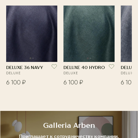
DELUXE 36 NAVY
DELUXE 40 HYDRO
DELUXE
DELUXE
DELUXE
DELUXE
6 100 ₽
6 100 ₽
6 100 
Galleria Arben
Приглашает к сотрудничеству компании,