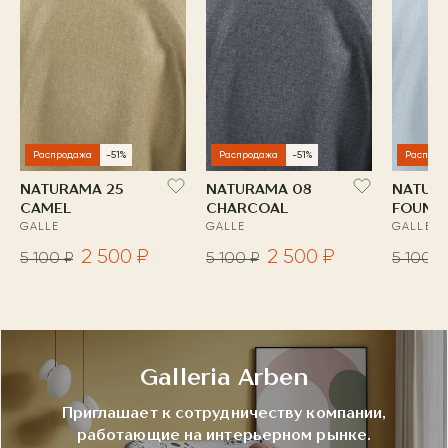
Распродажа
-51%
Распродажа
-51%
Распрод
NATURAMA 25
NATURAMA 08
NATUR
CAMEL
CHARCOAL
FOUNTA
GALLE
GALLE
GALLE
2 500 ₽
2 500 ₽
5 100 ₽
5 100 ₽
5 100 ₽
Galleria Arben
Приглашает к сотрудничеству компании,
работающие на интерьерном рынке.