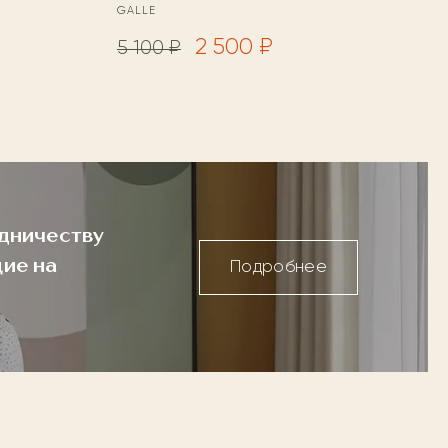
GALLE
2 500 ₽
5 100 ₽
дничеству
ие на
Подробнее