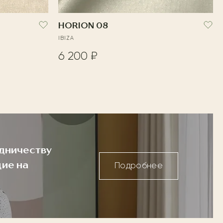
HORION 08
IBIZA
6 200 ₽
дничеству
ие на
Подробнее