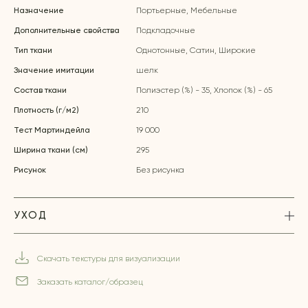
Назначение
Портьерные, Мебельные
Дополнительные свойства
Подкладочные
Тип ткани
Однотонные, Сатин, Широкие
Значение имитации
шелк
Состав ткани
Полиэстер (%) - 35, Хлопок (%) - 65
Плотность (г/м2)
210
Тест Мартиндейла
19 000
Ширина ткани (см)
295
Рисунок
Без рисунка
УХОД
Скачать текстуры для визуализации
Заказать каталог/образец