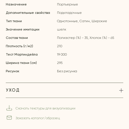
Назначение
Портьерные
Дополнительные свойства
Подкладочные
Тип ткани
Однотонные, Сатин, Широкие
Значение имитации
шелк
Состав ткани
Полиэстер (%) - 35, Хлопок (%) - 65
Плотность (г/м2)
210
Тест Мартиндейла
19 000
Ширина ткани (см)
295
Рисунок
Без рисунка
УХОД
Скачать текстуры для визуализации
Заказать каталог/образец