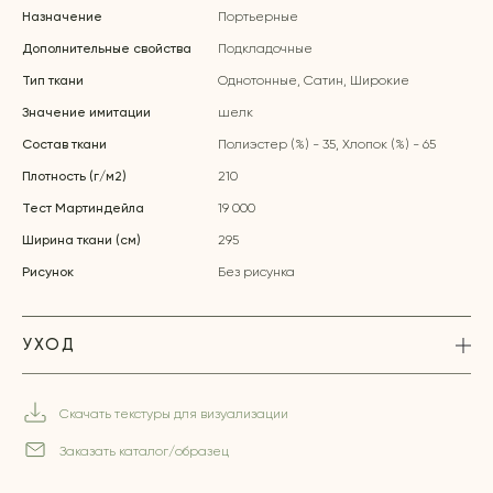
Назначение
Портьерные
Дополнительные свойства
Подкладочные
Тип ткани
Однотонные, Сатин, Широкие
Значение имитации
шелк
Состав ткани
Полиэстер (%) - 35, Хлопок (%) - 65
Плотность (г/м2)
210
Тест Мартиндейла
19 000
Ширина ткани (см)
295
Рисунок
Без рисунка
УХОД
Скачать текстуры для визуализации
Заказать каталог/образец