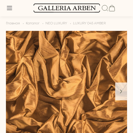
Главная
Каталог
NEO LUXURY
LUXURY 045 AMBER