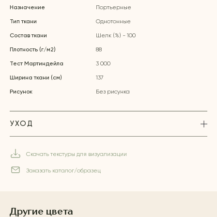
Назначение
Портьерные
Тип ткани
Однотонные
Состав ткани
Шелк (%) - 100
Плотность (г/м2)
88
Тест Мартиндейла
3 000
Ширина ткани (см)
137
Рисунок
Без рисунка
УХОД
Скачать текстуры для визуализации
Заказать каталог/образец
Другие цвета