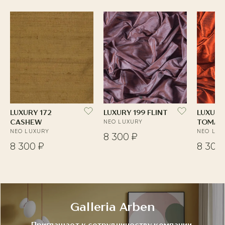
LUXURY 172
LUXURY 199 FLINT
LUXURY
CASHEW
NEO LUXURY
TOMAT
NEO LUXURY
NEO LUX
8 300 ₽
8 300 ₽
8 300
Galleria Arben