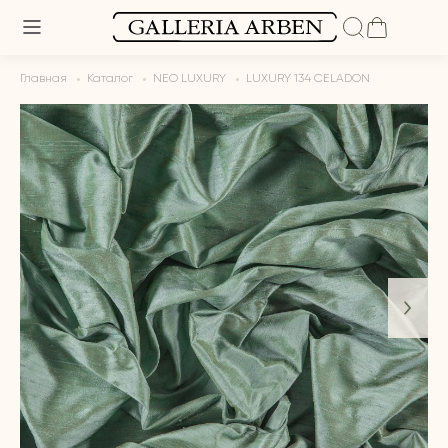
Главная
Каталог
NEO LUXURY
LUXURY 134 CELADON