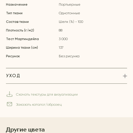
Назначение
Портьерные
Тип ткани
Однотонные
Состав ткани
Шелк (%) - 100
Плотность (г/м2)
88
Тест Мартиндейла
3 000
Ширина ткани (см)
137
Рисунок
Без рисунка
УХОД
Скачать текстуры для визуализации
Заказать каталог/образец
Другие цвета