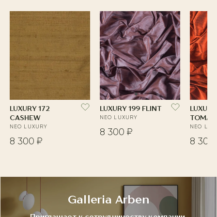
LUXURY 172
LUXURY 199 FLINT
LUXURY
CASHEW
NEO LUXURY
TOMAT
NEO LUXURY
NEO LUX
8 300 ₽
8 300 ₽
8 300
Galleria Arben