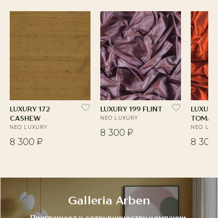
LUXURY 172
LUXURY 199 FLINT
LUXURY
CASHEW
NEO LUXURY
TOMAT
NEO LUXURY
NEO LUX
8 300 ₽
8 300 ₽
8 300
Galleria Arben