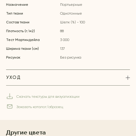
Назначение
Портьерные
Тип ткани
Однотонные
Состав ткани
Шелк (%) - 100
Плотность (г/м2)
88
Тест Мартиндейла
3 000
Ширина ткани (см)
137
Рисунок
Без рисунка
УХОД
Скачать текстуры для визуализации
Заказать каталог/образец
Другие цвета