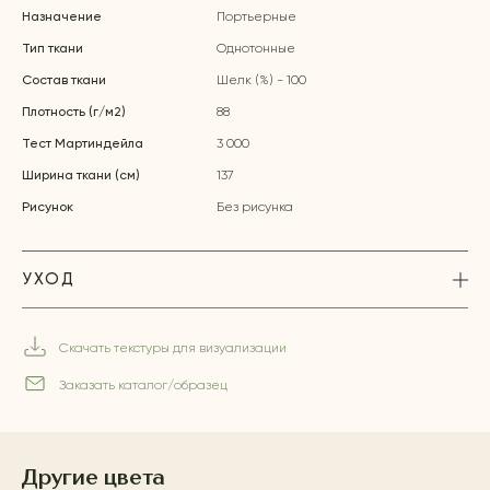
Назначение
Портьерные
Тип ткани
Однотонные
Состав ткани
Шелк (%) - 100
Плотность (г/м2)
88
Тест Мартиндейла
3 000
Ширина ткани (см)
137
Рисунок
Без рисунка
УХОД
Скачать текстуры для визуализации
Заказать каталог/образец
Другие цвета