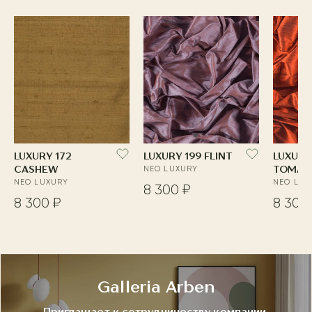
LUXURY 172
LUXURY 199 FLINT
LUXURY
CASHEW
NEO LUXURY
TOMAT
NEO LUXURY
NEO LUX
8 300 ₽
8 300 ₽
8 300
Galleria Arben